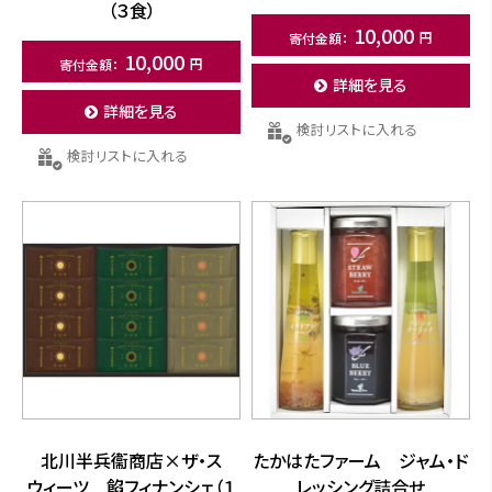
（３食）
10,000
10,000
詳細を見る
詳細を見る
検討リストに入れる
検討リストに入れる
北川半兵衞商店×ザ・ス
たかはたファーム ジャム・ド
ウィーツ 餡フィナンシェ（１
レッシング詰合せ