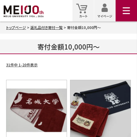
マイ
カート
カート
マイページ
トップページ
返礼品付き寄付一覧
寄付金額10,000円～
検索
寄付金額10,000円～
31
件中
1
-
20
件表示