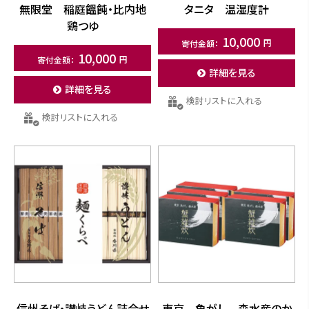
無限堂 稲庭饂飩・比内地
タニタ 温湿度計
鶏つゆ
10,000
10,000
詳細を見る
詳細を見る
検討リストに入れる
検討リストに入れる
信州そば・讃岐うどん詰合せ
東京 魚がし 森水産のか