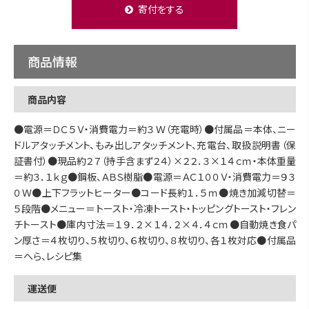
寄付をする
商品情報
商品内容
●電源＝ＤＣ５Ｖ・消費電力＝約３Ｗ（充電時）●付属品＝本体、ニー
ドルアタッチメント、もみ出しアタッチメント、充電台、取扱説明書（保
証書付）●現品約２７（持手含まず２４）×２２．３×１４ｃｍ・本体重量
＝約３．１ｋｇ●鋼板、ＡＢＳ樹脂●電源＝ＡＣ１００Ｖ・消費電力＝９３
０Ｗ●上下フラットヒーター●コード長約１．５ｍ●焼き加減切替＝
５段階●メニュー＝トースト・冷凍トースト・トッピングトースト・フレン
チトースト●庫内寸法＝１９．２×１４．２×４．４ｃｍ●自動焼き食パ
ン厚さ＝４枚切り、５枚切り、６枚切り、８枚切り、各１枚対応●付属品
＝へら、レシピ集
運送便