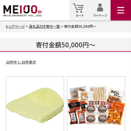
マイ
カート
カート
マイページ
トップページ
返礼品付き寄付一覧
寄付金額50,000円～
検索
寄付金額50,000円～
20
件中
1
-
20
件表示