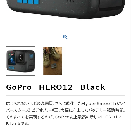
ＧｏＰｒｏ ＨＥＲＯ１２ Ｂｌａｃｋ
信じられないほどの高画質、さらに進化したＨｙｐｅｒＳｍｏｏｔｈ（ハイ
パースムーズ）ビデオブレ補正、大幅に向上したバッテリー駆動時間。
そのすべてを実現するのが、ＧｏＰｒｏ史上最高の新しいＨＥＲＯ１２
Ｂｌａｃｋです。