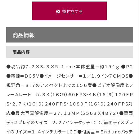
寄付をする
商品情報
商品内容
●現品約７．２×３．３×５．１ｃｍ・本体重量＝約１５４ｇ ●ＰＣ
●電源＝ＤＣ５Ｖ●イメージセンサー＝１／１．９インチＣＭＯＳ●
視野角＝８：７のアスペクト比での１５６度●ビデオ解像度とフ
レームレート＝５．３Ｋ（１６：９）６０ＦＰＳ・４Ｋ（１６：９）１２０ＦＰ
Ｓ・２．７Ｋ（１６：９）２４０ＦＰＳ・１０８０Ｐ（１６：９）２４０ＦＰＳ対
応●最大写真解像度＝２７．１３ＭＰ（５５６８Ｘ４８７２）●背面
ディスプレイのサイズ＝２．２７インチタッチＬＣＤ、前面ディスプレ
イのサイズ＝１．４インチカラーＬＣＤ●付属品＝Ｅｎｄｕｒｏバッテ