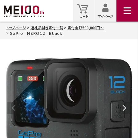
マイ
カート
カート
マイページ
トップページ
返礼品付き寄付一覧
寄付金額500,000円～
ＧｏＰｒｏ ＨＥＲＯ１２ Ｂｌａｃｋ
検索