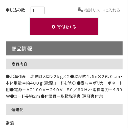
検討リストに入れる
寄付をする
商品情報
商品内容
●北海道産 赤果肉メロン２ｋｇ×２●現品約４．５φ×２６．０ｃｍ・
本体重量＝約４００ｇ（電源コードを除く）●素材＝ポリカーボネート
他●電源＝ＡＣ１００Ｖー２４０Ｖ ５０／６０Ｈｚ・消費電力＝４５０
Ｗ●コード長約２ｍ●付属品＝取扱説明書（保証書付き）
運送便
常温