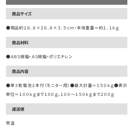
商品サイズ
●現品約２８．８×２８．８×３．５ｃｍ・本体重量＝約１．１ｋｇ
商品材料
●ＡＢＳ樹脂・ＡＳ樹脂・ポリエチレン
商品内容
●単３乾電池２本付（モニター用）●最大計量＝１５０ｋｇ●表示
単位＝１００ｋｇまで１００ｇ、１００～１５０ｋｇまで２００ｇ
運送便
常温