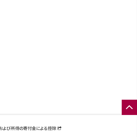
ページ
トップ
および所得の寄付金による控除
へ