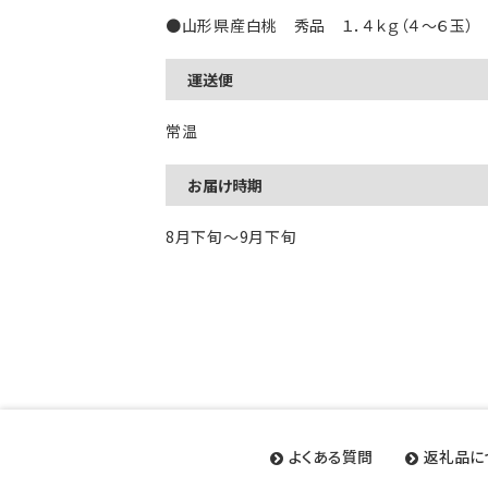
●山形県産白桃 秀品 １．４ｋｇ（４～６玉）
運送便
常温
お届け時期
8月下旬～9月下旬
よくある質問
返礼品に