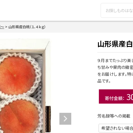
検索
円～
山形県産白桃（１．４ｋｇ）
山形県産白桃
９月までたっぷり楽
ち甘みや果肉の緻
をお届けします。
品です。
3
芳名録等への掲載