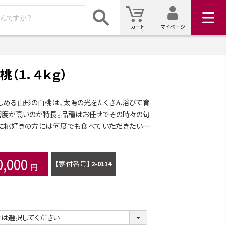
マイ
カート
カート
マイページ
検索
（１．４ｋｇ）
しめる山形の白桃は、太陽の光をたくさん浴びて育
密度が高いのが特長。品種はお任せでその時々の旬
特に桃好きの方には何度でも食べていただきたい一
0,000
商品番号
2-0114