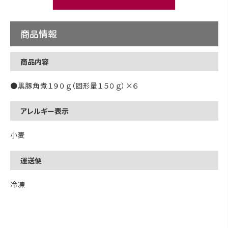
商品情報
商品内容
●黒豚角煮１９０ｇ（固形量１５０ｇ）×６
アレルギー表示
小麦
運送便
冷凍