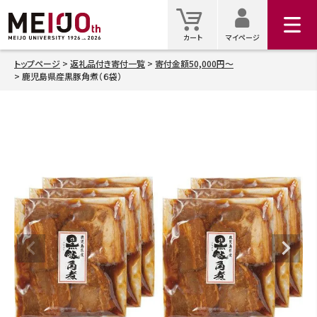
マイ
カート
カート
マイページ
トップページ
返礼品付き寄付一覧
寄付金額50,000円～
鹿児島県産黒豚角煮（６袋）
検索