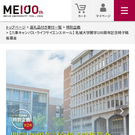
マイ
カート
カート
マイページ
トップページ
返礼品付き寄付一覧
特別企画
【八事キャンパス・ライフサイエンスホール】 名城大学開学100周年記念椅子銘
検索
板募金